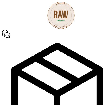
Mene
sisältöön