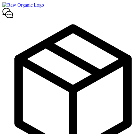
Mene
sisältöön