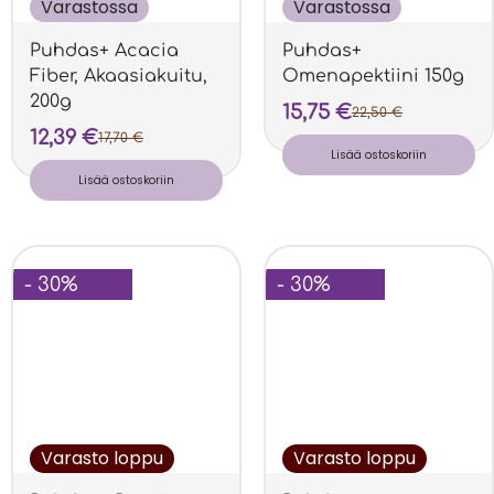
Varastossa
Varastossa
Puhdas+ Acacia
Puhdas+
Fiber, Akaasiakuitu,
Omenapektiini 150g
200g
15,75
€
22,50
€
12,39
€
17,70
€
Lisää ostoskoriin
Lisää ostoskoriin
- 30%
- 30%
Varasto loppu
Varasto loppu