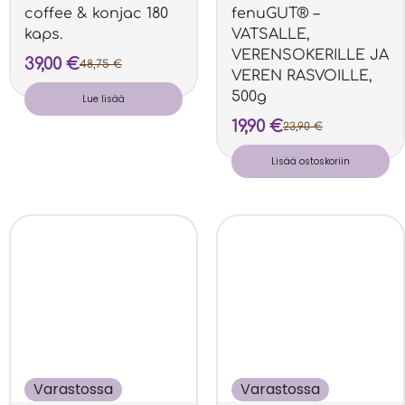
coffee & konjac 180
fenuGUT® –
kaps.
VATSALLE,
VERENSOKERILLE JA
39,00
€
48,75
€
VEREN RASVOILLE,
500g
Lue lisää
19,90
€
23,90
€
Lisää ostoskoriin
Varastossa
Varastossa