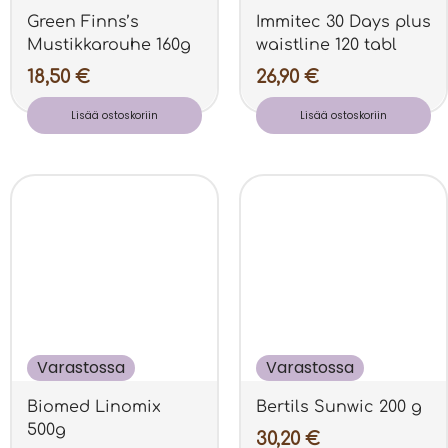
Green Finns’s
Immitec 30 Days plus
Mustikkarouhe 160g
waistline 120 tabl
18,50
€
26,90
€
Lisää ostoskoriin
Lisää ostoskoriin
Varastossa
Varastossa
Biomed Linomix
Bertils Sunwic 200 g
500g
30,20
€