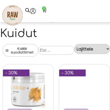
0
Etusivu
Tuotteet
Hyvinvointi
Kuidut
Kuidut
Kaikki
suodattimet
- 30%
- 30%