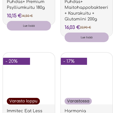
Puhdas+ Premium
Puhdas+
Psylliumkuitu 180g
Maitohappobakteeri
+ Kaurakuitu +
10,15
€
14,50
€
Glutamiini 200g
Lue lisää
16,03
€
22,90
€
Lue lisää
- 20%
- 17%
Varasto loppu
Varastossa
Immitec Eat Less
Harmonia