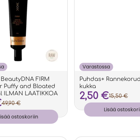
sa
Varastossa
 BeautyDNA FIRM
Puhdas+ Rannekorudi
r Puffy and Bloated
kukka
ml ILMAN LAATIKKOA
2,50
€
15,50
€
€
49,90
€
Lisää ostoskori
Lisää ostoskoriin