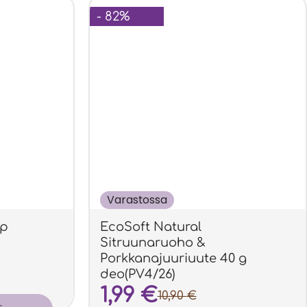
- 82%
Varastossa
ep
EcoSoft Natural
Sitruunaruoho &
Porkkanajuuriuute 40 g
deo(PV4/26)
1,99
€
10,90
€