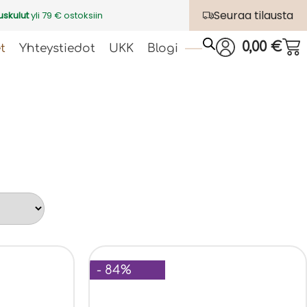
Seuraa tilausta
uskulut
yli 79 € ostoksiin
0,00
€
t
Yhteystiedot
UKK
Blogi
- 84%