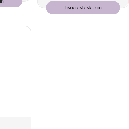
in
Lisää ostoskoriin
A