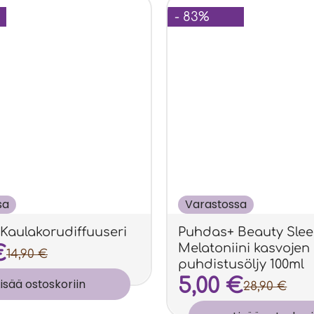
- 83%
sa
Varastossa
Kaulakorudiffuuseri
Puhdas+ Beauty Sle
Melatoniini kasvojen
€
14,90
€
puhdistusöljy 100ml
5,00
€
Lisää ostoskoriin
28,90
€