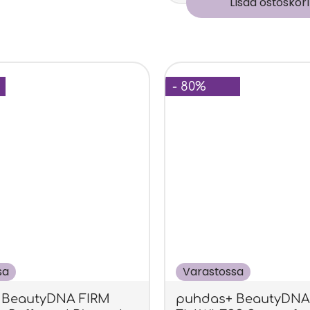
Lisää ostoskori
- 80%
sa
Varastossa
 BeautyDNA FIRM
puhdas+ BeautyDN