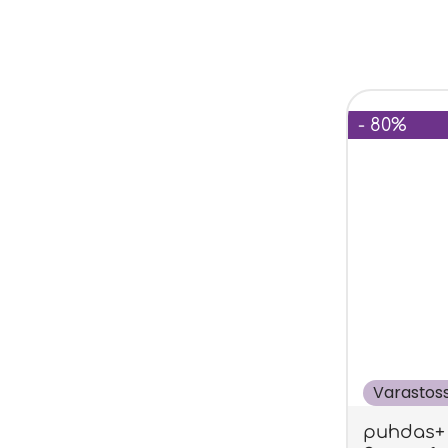
- 80%
Varastos
puhdas+