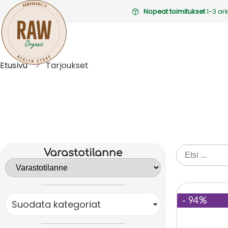
Nopeat toimitukset
1-3 ar
Etusivu
Tarjoukset
Varastotilanne
- 94%
Suodata kategoriat