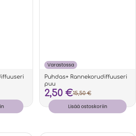
Varastossa
ffuuseri
Puhdas+ Rannekorudiffuuseri
puu
2,50
€
15,50
€
in
Lisää ostoskoriin