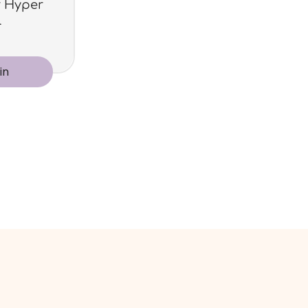
 Hyper
l
in