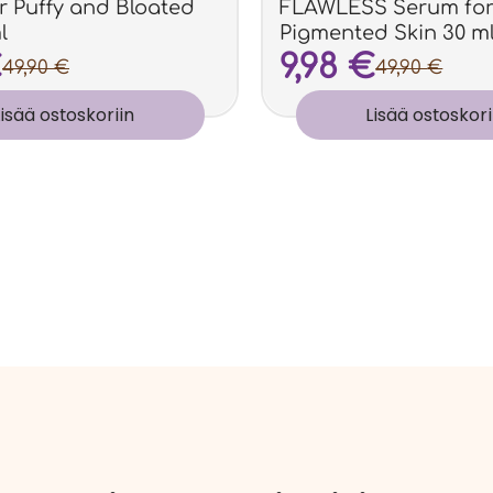
r Puffy and Bloated
FLAWLESS Serum for
l
Pigmented Skin 30 m
€
9,98
€
49,90
€
49,90
€
Lisää ostoskoriin
Lisää ostoskori