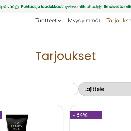
kipäivää
Puhtaat ja laadukkaat
hyvinvointituotteet
Ilmaiset toimit
Tuotteet
Myydyimmät
Tarjoukse
Tarjoukset
- 84%