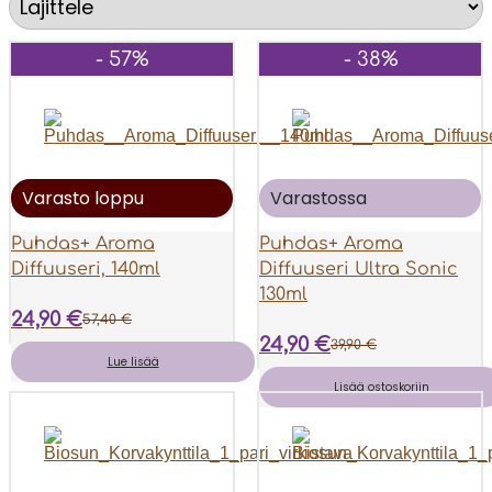
- 57%
- 38%
Varasto loppu
Varastossa
Puhdas+ Aroma
Puhdas+ Aroma
Diffuuseri, 140ml
Diffuuseri Ultra Sonic
130ml
24,90
€
57,40
€
24,90
€
39,90
€
Alkuperäinen
Nykyinen
Lue lisää
Alkuperäinen
Nykyinen
Lisää ostoskoriin
hinta
hinta
hinta
hinta
oli:
on:
oli:
on: