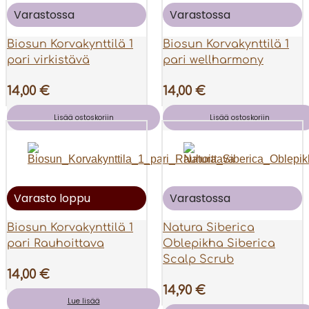
57,40 €.
24,90 €.
Varastossa
Varastossa
39,90 €.
24,90 €.
Biosun Korvakynttilä 1
Biosun Korvakynttilä 1
pari virkistävä
pari wellharmony
14,00
€
14,00
€
Lisää ostoskoriin
Lisää ostoskoriin
Varasto loppu
Varastossa
Biosun Korvakynttilä 1
Natura Siberica
pari Rauhoittava
Oblepikha Siberica
Scalp Scrub
14,00
€
14,90
€
Lue lisää