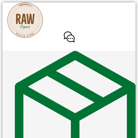
Mene
sisältöön