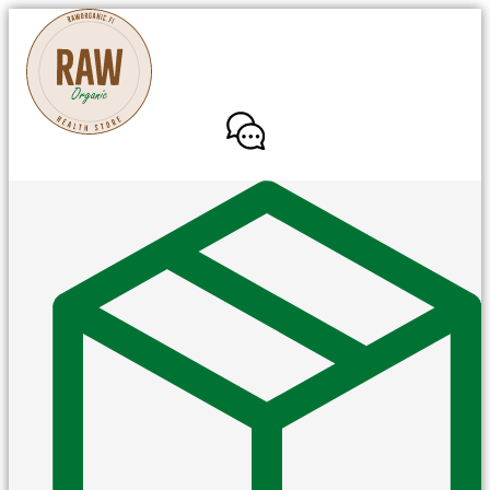
Mene
sisältöön