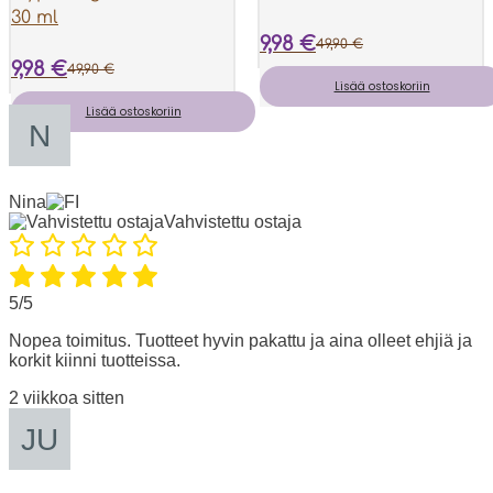
30 ml
9,98
€
49,90
€
9,98
€
49,90
€
Alkuperäinen
Nykyinen
Lisää ostoskoriin
Alkuperäinen
Nykyinen
Lisää ostoskoriin
hinta
hinta
hinta
hinta
oli:
on:
oli:
on:
Nina
49,90 €.
9,98 €.
Vahvistettu ostaja
49,90 €.
9,98 €.
5/5
Nopea toimitus. Tuotteet hyvin pakattu ja aina olleet ehjiä ja
korkit kiinni tuotteissa.
2 viikkoa sitten