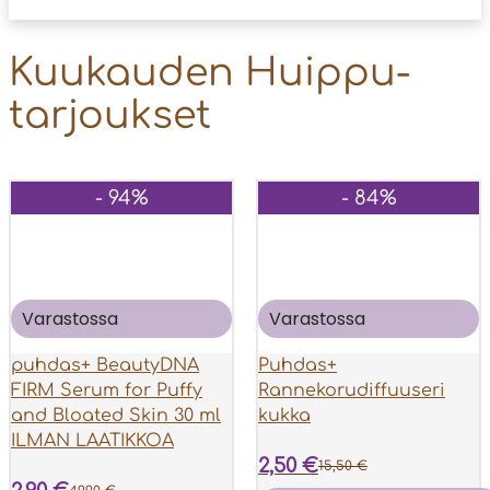
Kuukauden Huippu­
tarjoukset
- 94%
- 84%
Varastossa
Varastossa
puhdas+ BeautyDNA
Puhdas+
FIRM Serum for Puffy
Rannekorudiffuuseri
and Bloated Skin 30 ml
kukka
ILMAN LAATIKKOA
2,50
€
15,50
€