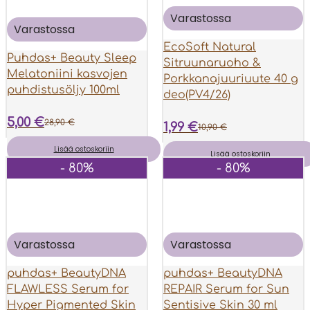
15,50 €.
2,50 €.
Varastossa
Varastossa
EcoSoft Natural
Puhdas+ Beauty Sleep
Sitruunaruoho &
Melatoniini kasvojen
Porkkanajuuriuute 40 g
puhdistusöljy 100ml
deo(PV4/26)
5,00
€
28,90
€
1,99
€
10,90
€
Alkuperäinen
Nykyinen
Lisää ostoskoriin
Alkuperäinen
Nykyinen
Lisää ostoskoriin
- 80%
- 80%
hinta
hinta
hinta
hinta
oli:
on:
oli:
on:
28,90 €.
5,00 €.
10,90 €.
1,99 €.
Varastossa
Varastossa
puhdas+ BeautyDNA
puhdas+ BeautyDNA
FLAWLESS Serum for
REPAIR Serum for Sun
Hyper Pigmented Skin
Sentisive Skin 30 ml