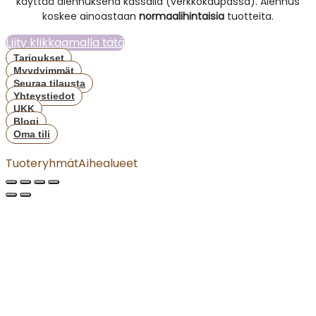
käyttää alennuksena kassalla (verkkokaupassa). Alennus
koskee ainoastaan
normaalihintaisia
tuotteita.
Liity klikkaamalla tätä
Tarjoukset
Myydyimmät
Seuraa tilausta
Yhteystiedot
UKK
Blogi
Oma tili
Tuoteryhmät
Aihealueet