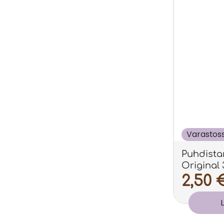
Varastos
Puhdist
Original
2,50