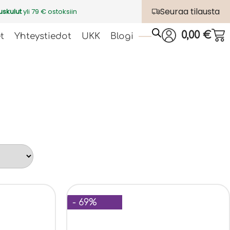
Seuraa tilausta
uskulut
yli 79 € ostoksiin
0,00
€
t
Yhteystiedot
UKK
Blogi
- 69%