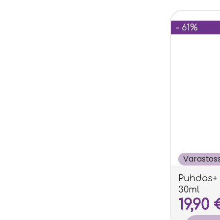
- 61%
Varastos
Puhdas+
30ml
19,90