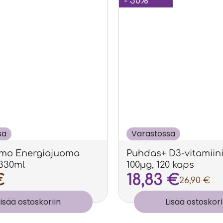
- 30%
sa
Varastossa
amo Energiajuoma
Puhdas+ D3-vitamiini 
 330ml
100µg, 120 kaps
€
18,83
€
26,90
€
Lisää ostoskoriin
Lisää ostoskori