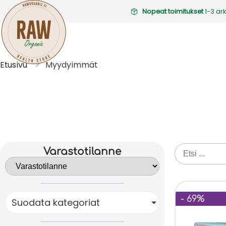
Nopeat toimitukset
1-3 ar
Etusivu
Myydyimmät
Varastotilanne
- 69%
Suodata kategoriat