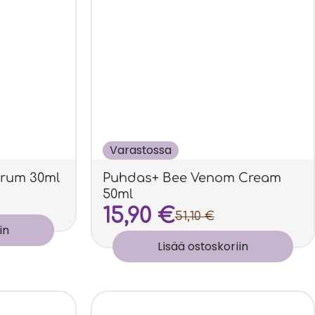
Varastossa
erum 30ml
Puhdas+ Bee Venom Cream
50ml
15,90
€
51,10
€
in
Lisää ostoskoriin