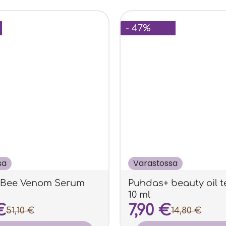
- 47%
sa
Varastossa
 Bee Venom Serum
Puhdas+ beauty oil t
10 ml
€
7,90
€
51,10
€
14,80
€