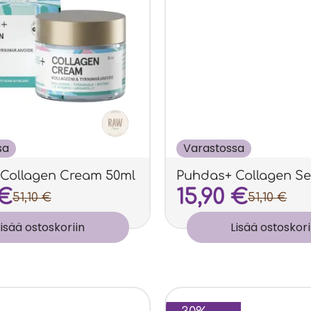
sa
Varastossa
Collagen Cream 50ml
Puhdas+ Collagen S
€
15,90
€
51,10
€
51,10
€
Lisää ostoskoriin
Lisää ostoskori