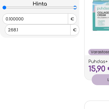
Hinta
€
€
Varastos
Puhdas+ 
15,90