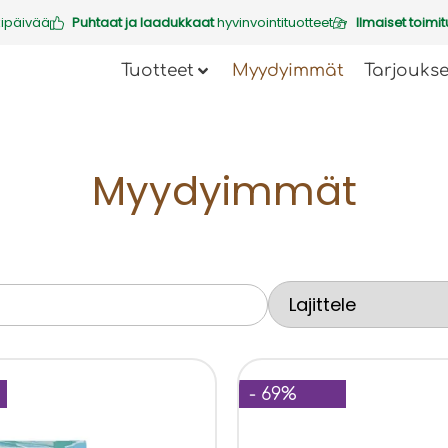
kipäivää
Puhtaat ja laadukkaat
hyvinvointituotteet
Ilmaiset toimit
Tuotteet
Myydyimmät
Tarjoukse
Myydyimmät
- 69%