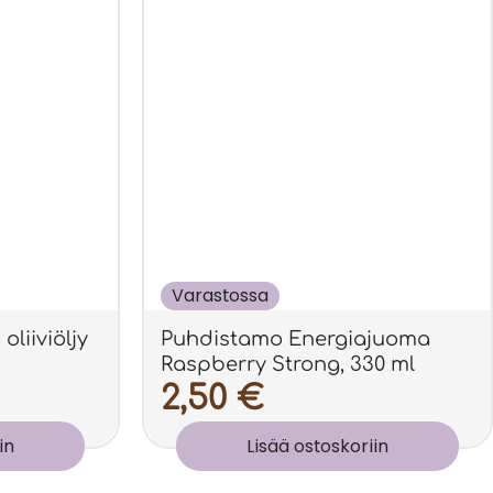
Varastossa
oliiviöljy
Puhdistamo Energiajuoma
Raspberry Strong, 330 ml
2,50
€
in
Lisää ostoskoriin