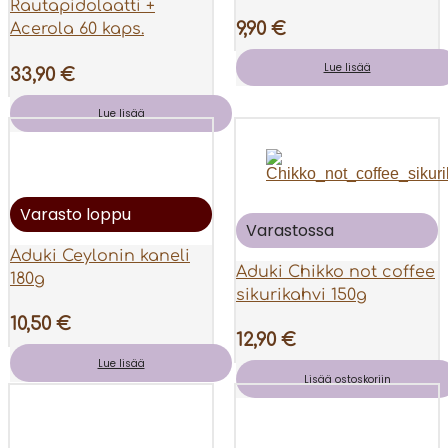
Rautapidolaatti +
9,90
€
Acerola 60 kaps.
Lue lisää
33,90
€
Lue lisää
Varasto loppu
Varastossa
Aduki Ceylonin kaneli
Aduki Chikko not coffee
180g
sikurikahvi 150g
10,50
€
12,90
€
Lue lisää
Lisää ostoskoriin