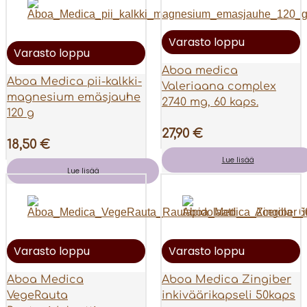
Varasto loppu
Varasto loppu
Aboa medica
Aboa Medica pii-kalkki-
Valeriaana complex
magnesium emäsjauhe
2740 mg, 60 kaps.
120 g
27,90
€
18,50
€
Lue lisää
Lue lisää
Varasto loppu
Varasto loppu
Aboa Medica
Aboa Medica Zingiber
VegeRauta
inkiväärikapseli 50kaps