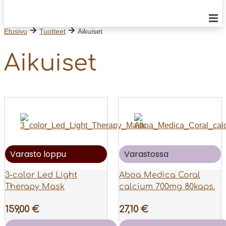
Etusivu
Tuotteet
Aikuiset
Aikuiset
Varasto loppu
Varastossa
3-color Led Light
Aboa Medica Coral
Therapy Mask
calcium 700mg 80kaps.
159,00
€
27,10
€