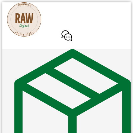
Mene
sisältöön