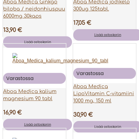
Aboa Medica Ginkgo
Aboa Medica jodikelp
biloba / neidonhiuspuu
300ug 125tabl.
6000mg 30kaps
17,05
€
13,90
€
Lisää ostoskoriin
Lisää ostoskoriin
Varastossa
Varastossa
Aboa Medica
Aboa Medica kalium
LipoVitamin C-vitamiini
magnesium 90 tabl
1000 mg, 150 ml
16,90
€
30,90
€
Lisää ostoskoriin
Lisää ostoskoriin