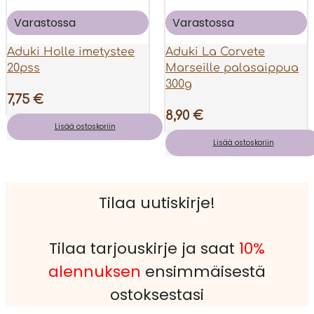
Varastossa
Varastossa
Aduki Holle imetystee
Aduki La Corvete
20pss
Marseille palasaippua
300g
7,75
€
8,90
€
Lisää ostoskoriin
Lisää ostoskoriin
Tilaa uutiskirje!
Tilaa tarjouskirje ja saat
10%
alennuksen
ensimmäisestä
ostoksestasi