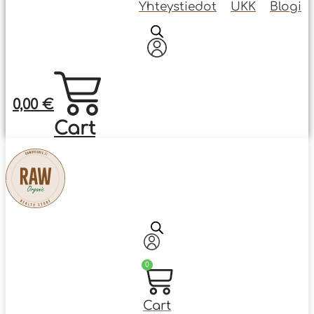
Yhteystiedot
UKK
Blogi
0,00
€
Cart
0
Cart