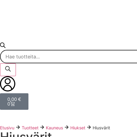
0,00
€
0
Etusivu
Tuotteet
Kauneus
Hiukset
Hiusvärit
Hiusvärit