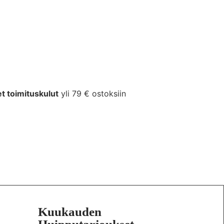
et toimituskulut
yli 79 € ostoksiin
Kuukauden
tuoksuseokset