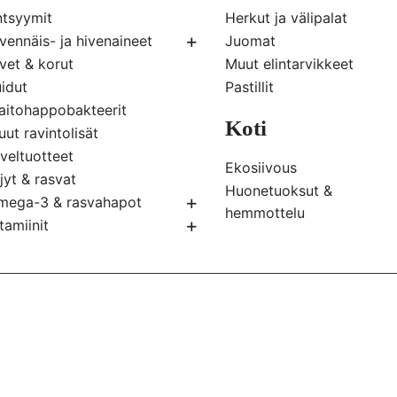
Silmänympärysvoiteet
Kylpyvaahdot
C-Vitamiini
ntsyymit
Herkut ja välipalat
Lapset
D-Vitamiini
+
vennäis- ja hivenaineet
Juomat
Jodi
Kombuchat
Saippuat
E-Vitamiini
vet & korut
Muut elintarvikkeet
Kalium
Limsat ja energiajuoma
Suihkugeelit
K-Vitamiini
idut
Pastillit
Kalsium
Muut juomat
Tuoksut
Lasten vitamiinit
aitohappobakteerit
Kivennäisaine yhdistelmät
Teet
Koti
Vartalokuorinnat
Monivitamiinit
ut ravintolisät
Kromi
Voiteet & öljyt
veltuotteet
Ekosiivous
Magnesium
jyt & rasvat
Puhdistusaineet
Huonetuoksut &
Pii
+
mega-3 & rasvahapot
Siivoustarvikkeet
hemmottelu
Rauta
Kalaöljyt
+
tamiinit
Eteeriset öljyt &