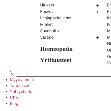
+
Hiukset
E
Hiusnaamiot
+
Kasvot
Ki
Hiuspohjan hoito
Aurinkovoiteet
Lahjapakkaukset
Ki
Hiusvärit
Gua sha & rollerit
Miehet
Ku
Hoitoaineet
Huulten hoito
Suunhoito
M
Kuivashampoot
Kasvokuorinnat
+
Vartalo
Mu
Muotoilutuotteet
Kasvonaamiot
Aurinkotuotteet
Ni
Palashampoot
Kasvovedet
Deodorantit
Homeopatia
Öl
Shampoot
Kasvovoiteet
Jalka & kylpysuolat
O
Yrttiuutteet
Meikit
Jalkojen hoito
Vi
Myydyimmät
Tarjoukset
Yhteystiedot
UKK
Blogi