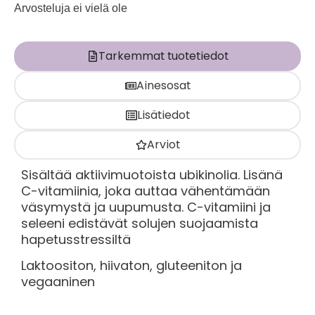
Arvosteluja ei vielä ole
Tarkemmat tuotetiedot
Ainesosat
Lisätiedot
Arviot
Sisältää aktiivimuotoista ubikinolia. Lisänä
C-vitamiinia, joka auttaa vähentämään
väsymystä ja uupumusta. C-vitamiini ja
seleeni edistävät solujen suojaamista
hapetusstressiltä
Laktoositon, hiivaton, gluteeniton ja
vegaaninen