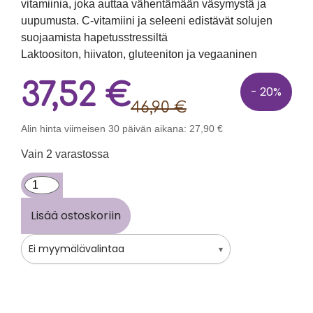
vitamiinia, joka auttaa vähentämään väsymystä ja
uupumusta. C-vitamiini ja seleeni edistävät solujen
suojaamista hapetusstressiltä
Laktoositon, hiivaton, gluteeniton ja vegaaninen
37,52
€
- 20%
46,90
€
Alin hinta viimeisen 30 päivän aikana:
27,90
€
Vain 2 varastossa
Lisää ostoskoriin
Ei myymälävalintaa
▾