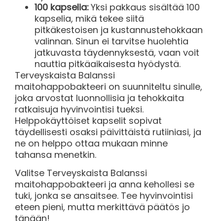
100 kapselia:
Yksi pakkaus sisältää 100
kapselia, mikä tekee siitä
pitkäkestoisen ja kustannustehokkaan
valinnan. Sinun ei tarvitse huolehtia
jatkuvasta täydennyksestä, vaan voit
nauttia pitkäaikaisesta hyödystä.
Terveyskaista Balanssi
maitohappobakteeri on suunniteltu sinulle,
joka arvostat luonnollisia ja tehokkaita
ratkaisuja hyvinvointisi tueksi.
Helppokäyttöiset kapselit sopivat
täydellisesti osaksi päivittäistä rutiiniasi, ja
ne on helppo ottaa mukaan minne
tahansa menetkin.
Valitse Terveyskaista Balanssi
maitohappobakteeri ja anna kehollesi se
tuki, jonka se ansaitsee. Tee hyvinvointisi
eteen pieni, mutta merkittävä päätös jo
tänään!