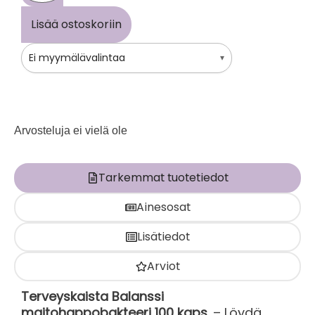
Lisää ostoskoriin
Ei myymälävalintaa
▾
Arvosteluja ei vielä ole
Tarkemmat tuotetiedot
Ainesosat
Lisätiedot
Arviot
Terveyskaista Balanssi
maitohappobakteeri 100 kaps.
– Löydä