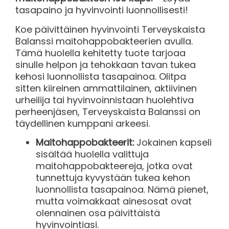
tasapaino ja hyvinvointi luonnollisesti!
Koe päivittäinen hyvinvointi Terveyskaista
Balanssi maitohappobakteerien avulla.
Tämä huolella kehitetty tuote tarjoaa
sinulle helpon ja tehokkaan tavan tukea
kehosi luonnollista tasapainoa. Olitpa
sitten kiireinen ammattilainen, aktiivinen
urheilija tai hyvinvoinnistaan huolehtiva
perheenjäsen, Terveyskaista Balanssi on
täydellinen kumppani arkeesi.
Maitohappobakteerit:
Jokainen kapseli
sisältää huolella valittuja
maitohappobakteereja, jotka ovat
tunnettuja kyvystään tukea kehon
luonnollista tasapainoa. Nämä pienet,
mutta voimakkaat ainesosat ovat
olennainen osa päivittäistä
hyvinvointiasi.