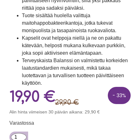
päivittäiseen hyvinvointiin, sillä yksi pakkaus
riittää jopa sadaksi päiväksi.
Tuote sisältää huolella valittuja
maitohappobakteerikantoja, jotka tukevat
monipuolista ja tasapainoista ruokavaliota.
Kapselit ovat helppoja niellä ja ne on pakattu
kätevään, helposti mukana kulkevaan purkkiin,
joka sopii aktiiviseen elämäntapaan.
Terveyskaista Balanssi on valmistettu korkeiden
laatustandardien mukaisesti, mikä takaa
luotettavan ja turvallisen tuotteen päivittäiseen
käyttöön.
19,90
€
- 33%
29,90
€
Alin hinta viimeisen 30 päivän aikana:
29,90
€
Varastossa