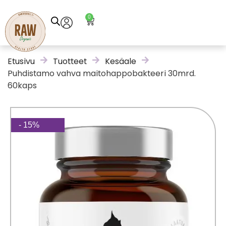
0
Etusivu
Tuotteet
Kesäale
Puhdistamo vahva maitohappobakteeri 30mrd.
60kaps
- 15%