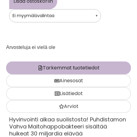
Lisää ostoskoriin
Ei myymälävalintaa
▾
Arvosteluja ei vielä ole
Tarkemmat tuotetiedot
Ainesosat
Lisätiedot
Arviot
Hyvinvointi alkaa suolistosta! Puhdistamon
Vahva Maitohappobakteeri sisältää
huikeat 30 miljardia elävää