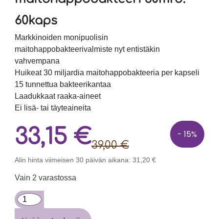
60kaps
Markkinoiden monipuolisin
maitohappobakteerivalmiste nyt entistäkin
vahvempana
Huikeat 30 miljardia maitohappobakteeria per kapseli
15 tunnettua bakteerikantaa
Laadukkaat raaka-aineet
Ei lisä- tai täyteaineita
33,15
€
- 15%
39,00
€
Alin hinta viimeisen 30 päivän aikana:
31,20
€
Vain 2 varastossa