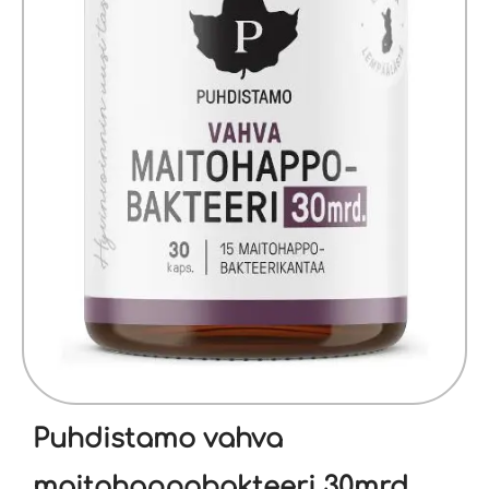
Puhdistamo vahva
maitohappobakteeri 30mrd.