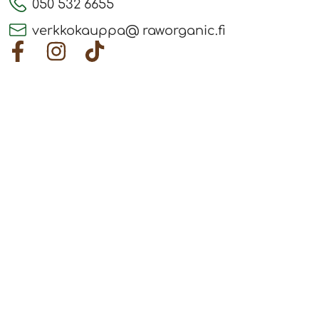
050 532 6655
verkkokauppa@ raworganic.fi