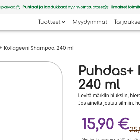
kipäivää
Puhtaat ja laadukkaat
hyvinvointituotteet
Ilmaiset toimit
Tuotteet
Myydyimmät
Tarjoukse
+ Kollageeni Shampoo, 240 ml
Puhdas+ 
240 ml
Levitä märkiin hiuksiin, hier
Jos ainetta joutuu silmiin, h
15,90
€
25
Alin hinta viimeisen 30 päivä