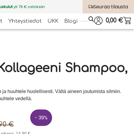
Seuraa tilausta
uskulut
yli 79 € ostoksiin
0,00
€
t
Yhteystiedot
UKK
Blogi
Kollageeni Shampoo,
o ja huuhtele huolellisesti. Vältä aineen joutumista silmiin.
uuhtele vedellä.
- 39%
,90
€
n aikana:
14,90
€