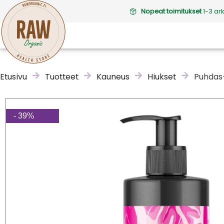
Nopeat toimitukset
1-3 ar
Etusivu
Tuotteet
Kauneus
Hiukset
Puhdas
- 39%