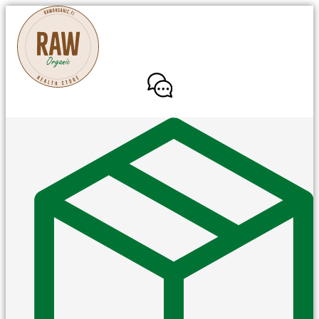
Mene
sisältöön