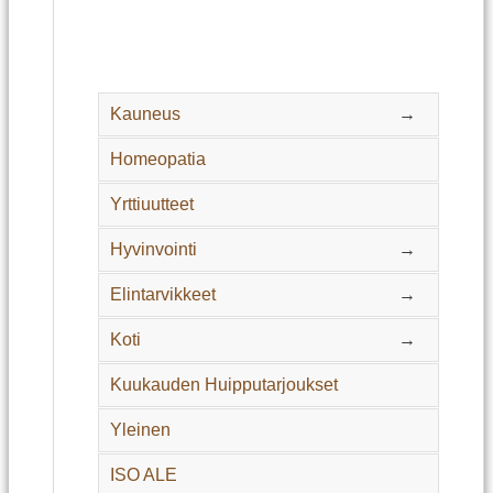
Kauneus
→
Homeopatia
Yrttiuutteet
Hyvinvointi
→
Elintarvikkeet
→
Koti
→
Kuukauden Huipputarjoukset
Yleinen
ISO ALE