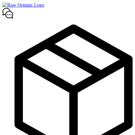
Mene
sisältöön