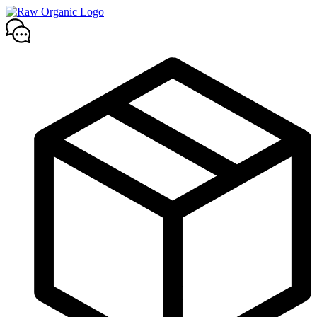
Mene
sisältöön