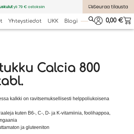
Seuraa tilausta
uskulut
yli 79 € ostoksiin
0,00
€
t
Yhteystiedot
UKK
Blogi
tukku Calcia 800
tabl.
ssa kalkki on ravitsemuksellisesti helppoliukoisena
aaleja kuten B6-, C-, D- ja K-vitamiinia, foolihappoa,
angaania
uttamaton ja gluteeniton