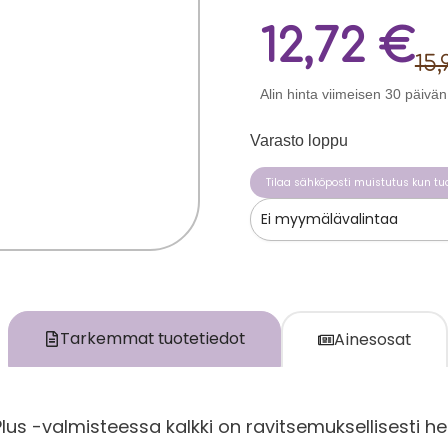
12,72
€
15
Alin hinta viimeisen 30 päivä
Varasto loppu
Tilaa sähköposti muistutus kun tuo
Ei myymälävalintaa
Tarkemmat tuotetiedot
Ainesosat
Plus -valmisteessa kalkki on ravitsemuksellisesti 