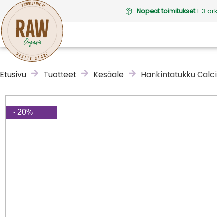
Nopeat toimitukset
1-3 ar
Etusivu
Tuotteet
Kesäale
Hankintatukku Calcia
- 20%