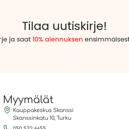
Tilaa uutiskirje!
rje ja saat
10% alennuksen
ensimmäisestä
Myymälät
Kauppakeskus Skanssi
Skanssinkatu 10, Turku
050 532 6655