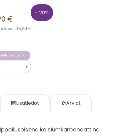
- 20%
,90
€
n aikana:
15,90
€
tetta saatavilla
▾
Lisätiedot
Arviot
helppoliukoisena kalsiumkarbonaattina