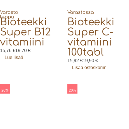
Varasto
Varastossa
loppu
Bioteekki
Bioteekki
Super B12
Super C-
vitamiini
vitamiini
100tabl
15,76
€
19,70
€
Lue lisää
15,92
€
19,90
€
Lisää ostoskoriin
-
-
20%
20%