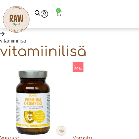
Etusivu
0
Tuotteet
vitamiinilisä
vitamiinilisä
-
20%
Varasto
Varasto