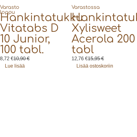
Varasto
Varastossa
loppu
Hankintatukku
Hankintatu
Vitatabs D
Xylisweet
10 Junior,
Acerola 200
100 tabl.
tabl
8,72
€
10,90
€
12,76
€
15,95
€
Lue lisää
Lisää ostoskoriin