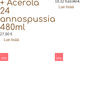
+ Acerola
18,32
€
22,90
€
Lue lisää
24
annospussia
480ml
27,90
€
Lue lisää
-
-
20%
20%