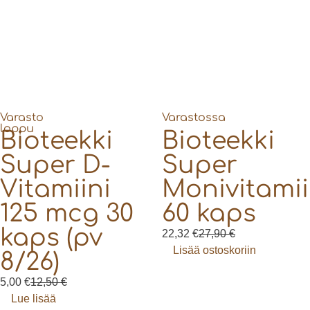
Varasto
Varastossa
loppu
Bioteekki
Bioteekki
Super D-
Super
Vitamiini
Monivitamii
125 mcg 30
60 kaps
kaps (pv
22,32
€
27,90
€
Lisää ostoskoriin
8/26)
5,00
€
12,50
€
Lue lisää