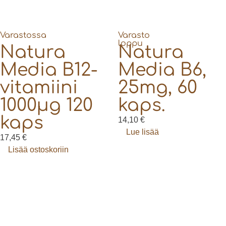
Varastossa
Varasto
loppu
Natura
Natura
Media B12-
Media B6,
vitamiini
25mg, 60
1000µg 120
kaps.
kaps
14,10
€
Lue lisää
17,45
€
Lisää ostoskoriin