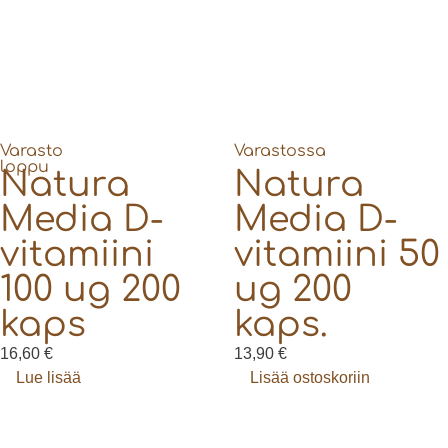
Varasto
Varastossa
loppu
Natura
Natura
Media D-
Media D-
vitamiini
vitamiini 50
100 ug 200
ug 200
kaps
kaps.
16,60
€
13,90
€
Lue lisää
Lisää ostoskoriin