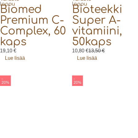
loppu
loppu
Biomed
Bioteekki
Premium C-
Super A-
Complex, 60
vitamiini,
kaps
50kaps
19,10
€
10,80
€
13,50
€
Lue lisää
Lue lisää
-
-
20%
20%