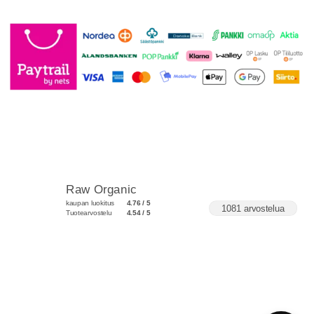
Raw Organic
kaupan luokitus
4.76 / 5
1081 arvostelua
Tuotearvostelu
4.54 / 5