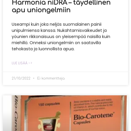
Harmonia niDRA – täydellinen
apu uniongelmiin
Useampi kuin joka neljäs suomalainen painii
unipulmiensa kanssa. Nukahtamisvaikeudet ja
yöunien rikkonaisuus on yleisempää naisilla kuin
miehillä. Onneksi uniongelmiin on saatavilla
tehokasta ja luonnollista apua.
LUE LISÄÄ ->
21/10/2022
Ei kommentteja