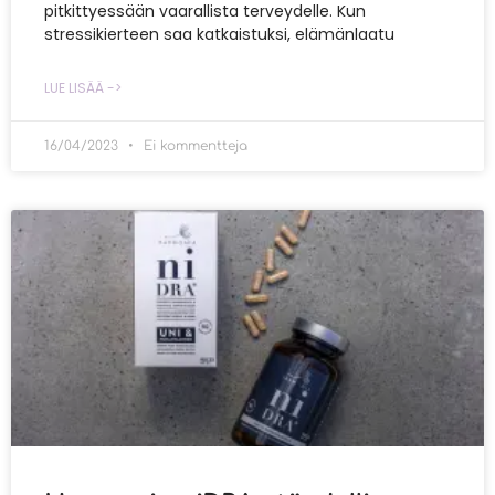
pitkittyessään vaarallista terveydelle. Kun
stressikierteen saa katkaistuksi, elämänlaatu
LUE LISÄÄ ->
16/04/2023
Ei kommentteja