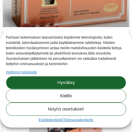
Parhaan kokemuksen tarjoamiseksi käytämme teknologioita, kuten
Kevään kolme top-tuotetta
evästeitä, tallentaaksemme ja/tai käyttääksemme laitetietoja. Näiden
tekniikoiden hyväksyminen antaa meille mahdollisuuden käsitellä tietoja,
kuten selauskäyttäytymistä tai yksilöllisiä tunnuksia tällä sivustolla.
”Bio-Karoten+E Aurinkokapselit otan itse heti
Suostumuksen jättäminen tai peruuttaminen voi vaikuttaa haitallisesti
keväällä käyttöön, jotta saan tasaisen ja kauniin
tiettyihin ominaisuuksiin ja toimintoihin.
sävyn iholleni.” Tuotteeseen
Hallinnoi palveluita
Hyväksy
LUE LISÄÄ ->
Kiellä
08/02/2022
Ei kommentteja
Näytä asetukset
Evästekäytäntö
Tietosuojakaytanto