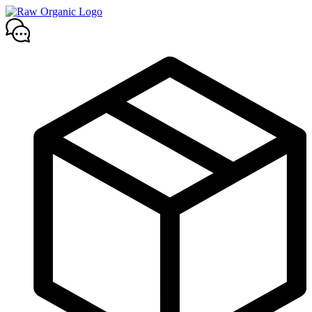
Mene
sisältöön