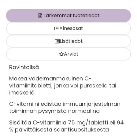
Tarkemmat tuotetiedot
Ainesosat
Lisätiedot
Arviot
Ravintolisä
Makea vadelmanmakuinen C-
vitamiinitabletti, jonka voi pureskella tai
imeskellä
C-vitamiini edistää immuunijärjestelmän
toiminnan pysymistä normaalina
Sisältää C-vitamiinia 75 mg/tabletti eli 94
% päivittäisestä saantisuosituksesta