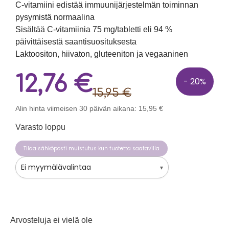
C-vitamiini edistää immuunijärjestelmän toiminnan
pysymistä normaalina
Sisältää C-vitamiinia 75 mg/tabletti eli 94 %
päivittäisestä saantisuosituksesta
Laktoositon, hiivaton, gluteeniton ja vegaaninen
12,76
€
- 20%
15,95
€
Alin hinta viimeisen 30 päivän aikana:
15,95
€
Varasto loppu
Tilaa sähköposti muistutus kun tuotetta saatavilla
Ei myymälävalintaa
▾
Arvosteluja ei vielä ole