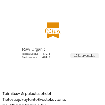
Raw Organic
kaupan luokitus
4.76 / 5
1081 arvostelua
Tuotearvostelu
4.54 / 5
Toimitus- & palautusehdot
Tietosuojakäytäntö
Evästekäytäntö