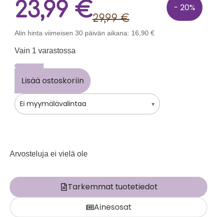
23,99
€
- 20%
29,99
€
Alin hinta viimeisen 30 päivän aikana:
16,90
€
Vain 1 varastossa
Lisää ostoskoriin
Ei myymälävalintaa
▾
Arvosteluja ei vielä ole
Tarkemmat tuotetiedot
Ainesosat