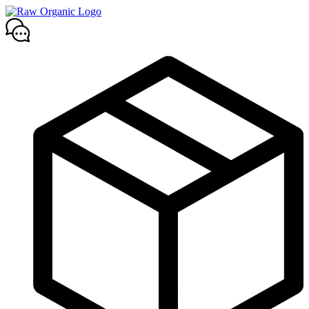
Mene
sisältöön