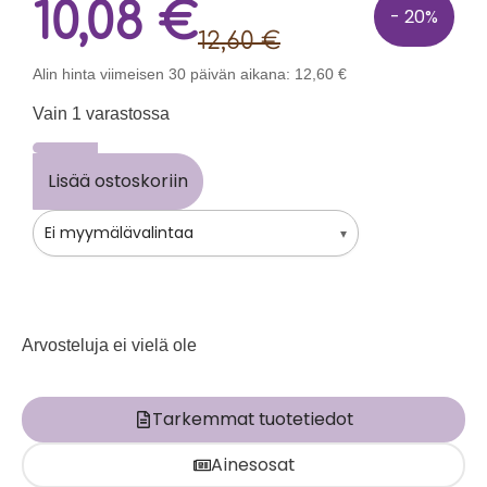
10,08
€
- 20%
12,60
€
Alin hinta viimeisen 30 päivän aikana:
12,60
€
Vain 1 varastossa
Lisää ostoskoriin
Ei myymälävalintaa
▾
Arvosteluja ei vielä ole
Tarkemmat tuotetiedot
Ainesosat