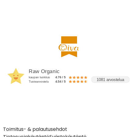
Raw Organic
kaupan luokitus
4.76 / 5
1081 arvostelua
Tuotearvostelu
4.54 / 5
Toimitus- & palautusehdot
Tietosuojakäytäntö
Evästekäytäntö