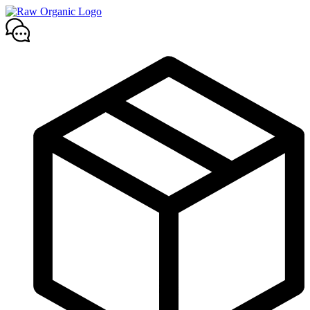
Mene
sisältöön