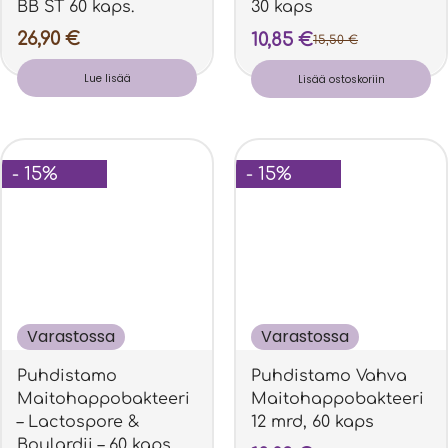
BB ST 60 kaps.
30 kaps
26,90
€
10,85
€
15,50
€
Lue lisää
Lisää ostoskoriin
- 15%
- 15%
Varastossa
Varastossa
Puhdistamo
Puhdistamo Vahva
Maitohappobakteeri
Maitohappobakteeri
– Lactospore &
12 mrd, 60 kaps
Boulardii – 60 kaps