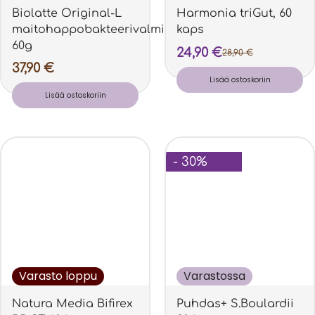
Biolatte Original-L
Harmonia triGut, 60
maitohappobakteerivalmiste
kaps
60g
24,90
€
28,90
€
37,90
€
Lisää ostoskoriin
Lisää ostoskoriin
- 30%
Varasto loppu
Varastossa
Natura Media Bifirex
Puhdas+ S.Boulardii