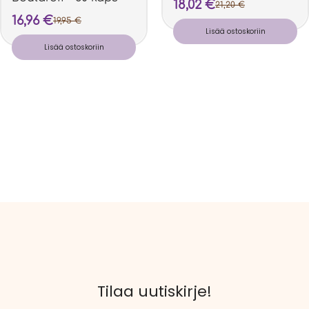
18,02
€
21,20
€
16,96
€
19,95
€
Lisää ostoskoriin
Lisää ostoskoriin
Tilaa uutiskirje!