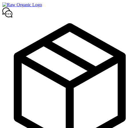
Mene
sisältöön