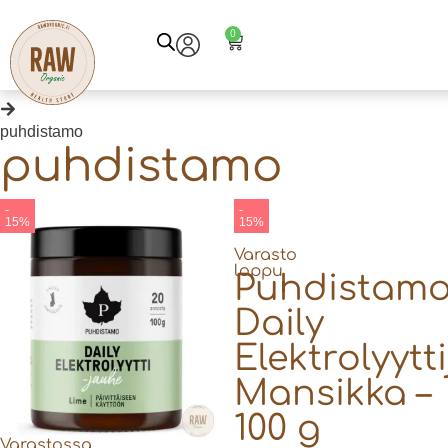
Etusivu
0
Tuotteet
puhdistamo
puhdistamo
-
-
15%
15%
Varasto
loppu
Puhdistam
Daily
Elektrolyytt
Mansikka –
100 g
Varastossa