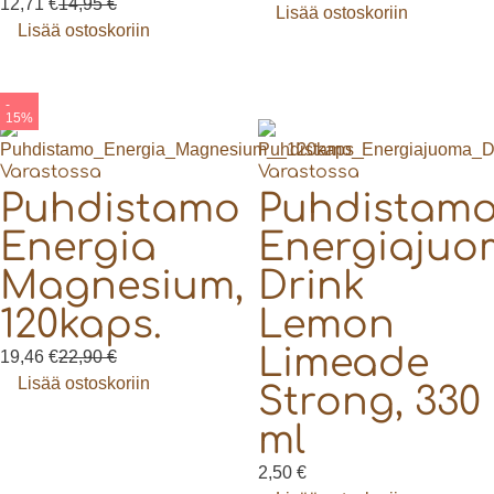
12,71
€
14,95
€
Lisää ostoskoriin
Lisää ostoskoriin
-
15%
Varastossa
Varastossa
Puhdistamo
Puhdistam
Energia
Energiaju
Magnesium,
Drink
120kaps.
Lemon
Limeade
19,46
€
22,90
€
Lisää ostoskoriin
Strong, 330
ml
2,50
€