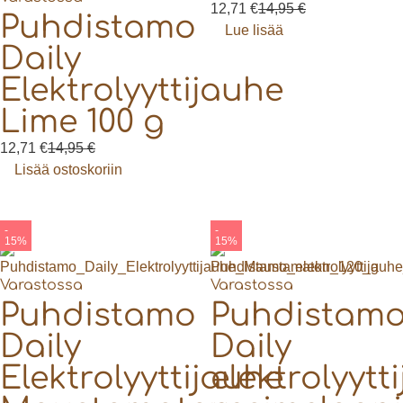
12,71
€
14,95
€
Puhdistamo
Lue lisää
Daily
Elektrolyyttijauhe
Lime 100 g
12,71
€
14,95
€
Lisää ostoskoriin
-
-
15%
15%
Varastossa
Varastossa
Puhdistamo
Puhdistam
Daily
Daily
Elektrolyyttijauhe
elektrolyytt