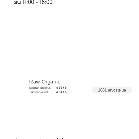
su
11:00 - 18:00
Raw Organic
kaupan luokitus
4.76 / 5
1081 arvostelua
Tuotearvostelu
4.54 / 5