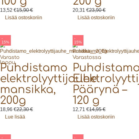
100 g
200 g
13,52
€
15,90
€
20,31
€
23,90
€
Lisää ostoskoriin
Lisää ostoskoriin
-
-
15%
15%
Varasto
Varastossa
loppu
Puhdistamo
Puhdistam
elektrolyyttijauhe
Elektrolyytt
mansikka,
Päärynä –
200g
120 g
18,96
€
22,30
€
12,71
€
14,95
€
Lue lisää
Lisää ostoskoriin
-
-