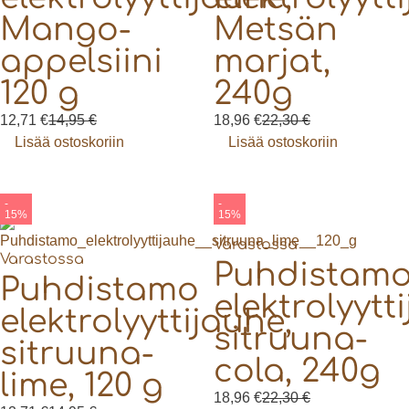
Mango-
Metsän
appelsiini
marjat,
120 g
240g
12,71
€
14,95
€
18,96
€
22,30
€
Lisää ostoskoriin
Lisää ostoskoriin
-
-
15%
15%
Varastossa
Varastossa
Puhdistam
Puhdistamo
elektrolyytt
elektrolyyttijauhe,
sitruuna-
sitruuna-
cola, 240g
lime, 120 g
18,96
€
22,30
€