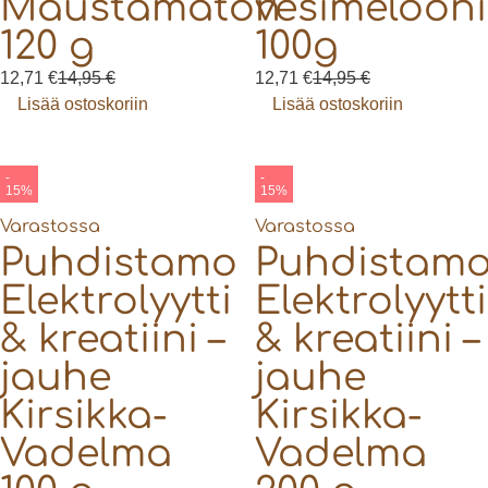
Maustamaton
vesimelooni
120 g
100g
12,71
€
14,95
€
12,71
€
14,95
€
Lisää ostoskoriin
Lisää ostoskoriin
-
-
15%
15%
Varastossa
Varastossa
Puhdistamo
Puhdistam
Elektrolyytti
Elektrolyytti
& kreatiini –
& kreatiini –
jauhe
jauhe
Kirsikka-
Kirsikka-
Vadelma
Vadelma