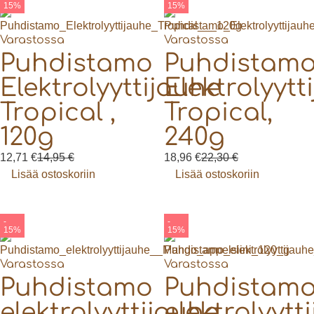
15%
15%
Varastossa
Varastossa
Puhdistamo
Puhdistam
Elektrolyyttijauhe
Elektrolyytt
Tropical ,
Tropical,
120g
240g
12,71
€
14,95
€
18,96
€
22,30
€
Lisää ostoskoriin
Lisää ostoskoriin
-
-
15%
15%
Varastossa
Varastossa
Puhdistamo
Puhdistam
elektrolyyttijauhe,
elektrolyytt