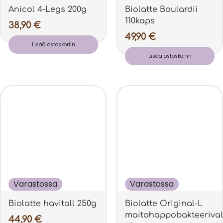
Anicol 4-Legs 200g
Biolatte Boulardii
110kaps
38,90
€
49,90
€
Lisää ostoskoriin
Lisää ostoskoriin
Varastossa
Varastossa
Biolatte havitall 250g
Biolatte Original-L
maitohappobakteerival
44,90
€