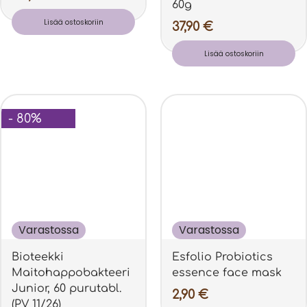
60g
Lisää ostoskoriin
37,90
€
Lisää ostoskoriin
- 80%
Varastossa
Varastossa
Bioteekki
Esfolio Probiotics
Maitohappobakteeri
essence face mask
Junior, 60 purutabl.
2,90
€
(PV 11/26)