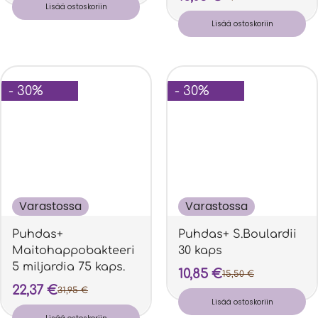
Lisää ostoskoriin
Lisää ostoskoriin
- 30%
- 30%
Varastossa
Varastossa
Puhdas+
Puhdas+ S.Boulardii
Maitohappobakteeri
30 kaps
5 miljardia 75 kaps.
10,85
€
15,50
€
22,37
€
31,95
€
Lisää ostoskoriin