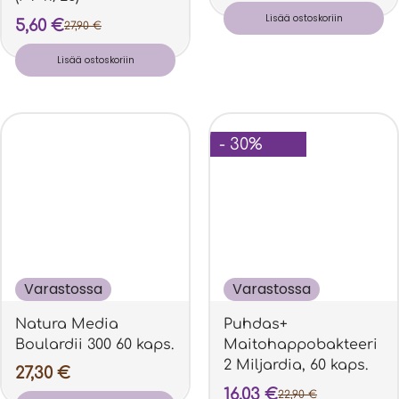
Lisää ostoskoriin
5,60
€
27,90
€
Lisää ostoskoriin
- 30%
Varastossa
Varastossa
Natura Media
Puhdas+
Boulardii 300 60 kaps.
Maitohappobakteeri
2 Miljardia, 60 kaps.
27,30
€
16,03
€
22,90
€