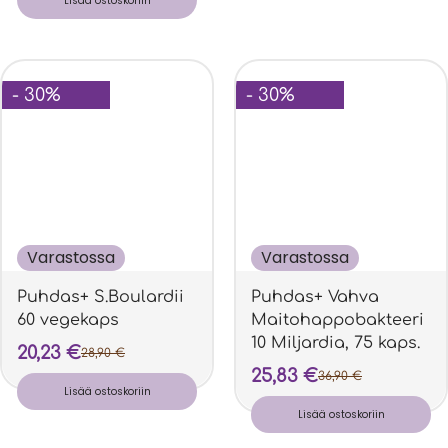
Lisää ostoskoriin
- 30%
- 30%
Varastossa
Varastossa
Puhdas+ S.Boulardii
Puhdas+ Vahva
60 vegekaps
Maitohappobakteeri
10 Miljardia, 75 kaps.
20,23
€
28,90
€
25,83
€
36,90
€
Lisää ostoskoriin
Lisää ostoskoriin