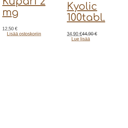
Kupari 2
Kyolic
mg
100tabl.
12,50
€
Lisää ostoskoriin
34,90
€
44,90
€
Alkuperäinen
Nykyinen
Lue lisää
hinta
hinta
oli:
on:
44,90 €.
34,90 €.