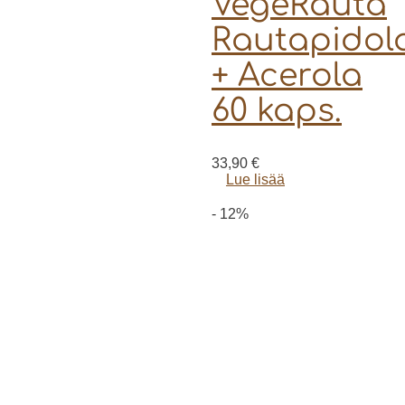
VegeRauta
Rautapidola
+ Acerola
60 kaps.
33,90
€
Lue lisää
- 12%