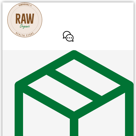
Mene
sisältöön