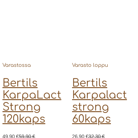
Varastossa
Varasto loppu
Bertils
Bertils
KarpaLact
Karpalact
Strong
strong
120kaps
60kaps
49,90
€
59,90
€
26,90
€
32,30
€