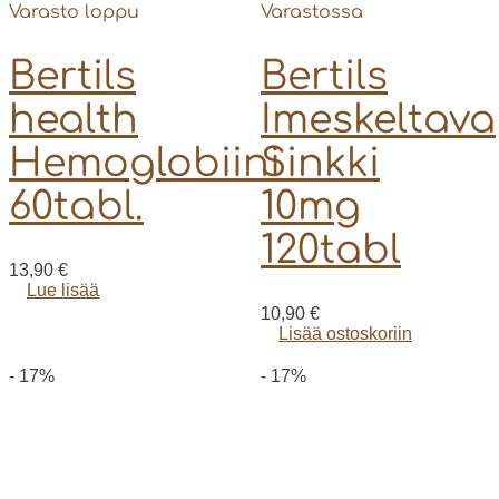
Varasto loppu
Varastossa
Bertils
Bertils
health
Imeskeltava
Hemoglobiini
Sinkki
60tabl.
10mg
120tabl
13,90
€
Lue lisää
10,90
€
Lisää ostoskoriin
- 17%
- 17%