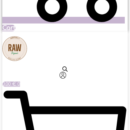
Cart
0,00
€
0