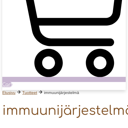
Cart
Etusivu
Tuotteet
immuunijärjestelmä
immuunijärjestelm