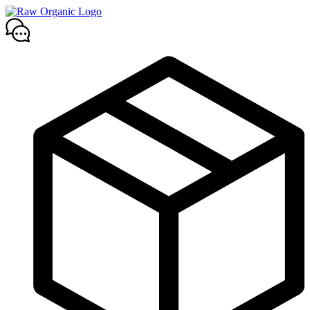
Mene
sisältöön